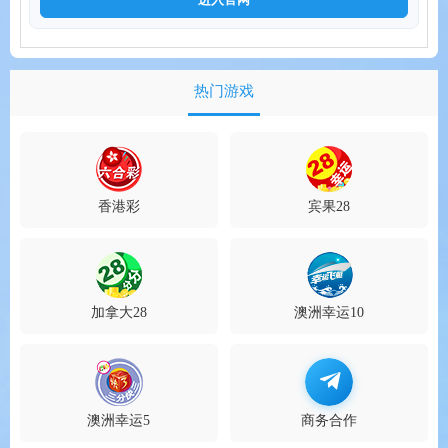
高准确率预测方案
每日精选澳洲幸运10 & 幸运5 预测方案，覆盖多种策略维
度
🔥
幸运10 独胆预测
高概率独胆推荐，精准命中。
🔥 热门
⭐