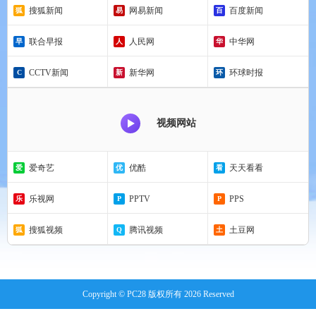
幸运5 大小单双
大小单双综合过滤。
🎯 精准
📈
幸运10 杀号推荐
智能剔除低概率号码。
📈 趋势